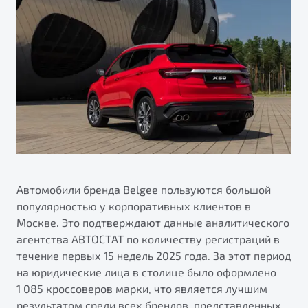
ПОДДЕРЖКА
Автокредит
О дилерском центре
Трейд-ин
Гарантия Belgee
Правовая информация
Яркий кроссовер
Страхование
Belgee Линк
от 2 219 990 ₽*
Расчет КАСКО
Belgee Клуб
Обзор
В наличии
Belgee Плюс
Реферальная программа
S50
Клиентская поддержка
Помощь на дорогах
Автомобили бренда Belgee пользуются большой
популярностью у корпоративных клиентов в
Москве. Это подтверждают данные аналитического
агентства АВТОСТАТ по количеству регистраций в
течение первых 15 недель 2025 года. За этот период
на юридические лица в столице было оформлено
1 085 кроссоверов марки, что является лучшим
Узнайте о специальных выгодах при покупке
Элегантный и практичный седан
результатом среди всех брендов, представленных
автомобиля Belgee