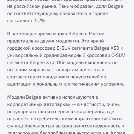
от 1 699 990 ₽*
на российском рынке. Таким образом, доля Belgee
Подробно
по соответствующему показателю в городе
Обзор
В наличии
составляет 11,7%.
В настоящее время марка Belgee в России
X70
Будьте еще более уверены на дорогах с программой
представлена двумя моделями. Это яркий
"Помощь на дорогах"
Автомобили в наличии
городской кроссовер B-SUV сегмента Belgee X50 и
Тест-драйв
Преимущества программы
универсальный среднеразмерный кроссовер C-SUV
Автокредит
сегмента Belgee X70. Обе модели выполнены по
Спецпредложения
высоким мировым стандартам качества и
соответствуют ожиданиям покупателей по
адаптации к локальным климатическим условиям.
Запись на сервис
Калькулятор ТО
Модели Belgee активно используются в
Универсальный кроссовер
Клиентская поддержка
корпоративных автопарках — в частности, очень
от 2 499 990 ₽*
популярны в такси и сервисах каршеринга, где
наравне с потребительскими характеристиками и
Обзор
В наличии
функциональностью высоко ценятся надежность и
долгосрочная беспроблемная эксплуатация. Кроме