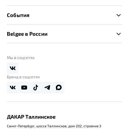
Руководство по эксплуатации
Расчет КАСКО
Гарантия Belgee
Техническое обслуживание
События
Клиентская поддержка
Калькулятор ТО
Новости
Помощь на дорогах
Belgee в России
Контакты
Belgee Линк
О бренде
Belgee Клуб
О дилерском центре
Мы в соцсетях
Belgee Плюс
Правовая информация
Реферальная программа
Бренд в соцсетях
ДАКАР Таллинское
Санкт-Петербург, шоссе Таллинское, дом 202, строение 3