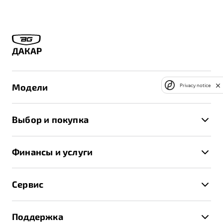
ДАКАР
Модели
Privacy notice
X50+
Выбор и покупка
S50
Автомобили в наличии
X70
Финансы и услуги
Спецпредложения и Акции
Автокредит
Записаться на тест-драйв
Сервис
Трейд-ин
Получить предложение
Записаться на сервис
Страхование
Поддержка