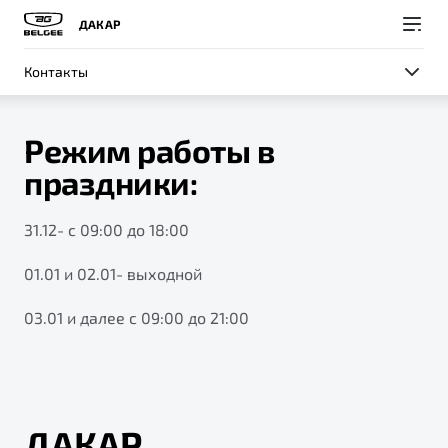
ДАКАР
Контакты
Режим работы в
праздники:
Покупателям
Владельцам
О компании
Модели
31.12- с 09:00 до 18:00
01.01 и 02.01- выходной
ВЫБОР И ПОКУПКА
СЕРВИС
СОБЫТИЯ
Новый
X50+
03.01 и далее с 09:00 до 21:00
Автомобили в наличии
Записаться на сервис
Новости
Спецпредложения и Акции
Руководство по эксплуатации
Контакты
Записаться на тест-драйв
Техническое обслуживание
BELGEE В РОССИИ
Калькулятор ТО
ДАКАР
ФИНАНСЫ И УСЛУГИ
О бренде