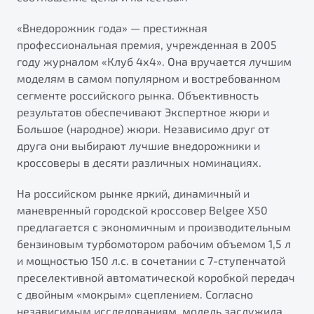
от 1 699 990 ₽*
«Внедорожник года» — престижная
Подробно
профессиональная премия, учрежденная в 2005
Обзор
В наличии
году журналом «Клуб 4х4». Она вручается лучшим
моделям в самом популярном и востребованном
X70
Будьте еще более уверены на дорогах с программой
сегменте российского рынка. Объективность
"Помощь на дорогах"
Автомобили в наличии
результатов обеспечивают Экспертное жюри и
Тест-драйв
Преимущества программы
Большое (народное) жюри. Независимо друг от
Автокредит
друга они выбирают лучшие внедорожники и
Спецпредложения
кроссоверы в десяти различных номинациях.
На российском рынке яркий, динамичный и
Запись на сервис
маневренный городской кроссовер Belgee X50
Калькулятор ТО
предлагается с экономичным и производительным
Универсальный кроссовер
Клиентская поддержка
бензиновым турбомотором рабочим объемом 1,5 л
от 2 499 990 ₽*
и мощностью 150 л.с. в сочетании с 7-ступенчатой
преселективной автоматической коробкой передач
Обзор
В наличии
с двойным «мокрым» сцеплением. Согласно
независимым исследованиям, модель заслужила