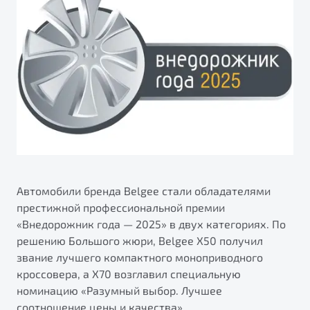
ПОДДЕРЖКА
Автокредит
О дилерском центре
Трейд-ин
Гарантия Belgee
Правовая информация
Яркий кроссовер
Страхование
Belgee Линк
от 2 219 990 ₽*
Расчет КАСКО
Belgee Клуб
Обзор
В наличии
Belgee Плюс
Реферальная программа
S50
Клиентская поддержка
Помощь на дорогах
Автомобили бренда Belgee стали обладателями
престижной профессиональной премии
«Внедорожник года — 2025» в двух категориях. По
решению Большого жюри, Belgee X50 получил
звание лучшего компактного моноприводного
кроссовера, а X70 возглавил специальную
номинацию «Разумный выбор. Лучшее
Узнайте о специальных выгодах при покупке
Элегантный и практичный седан
соотношение цены и качества».
автомобиля Belgee