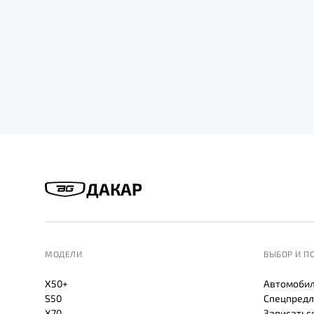
ДАКАР
МОДЕЛИ
ВЫБОР И П
X50+
Автомобил
S50
Спецпредл
X70
Записаться