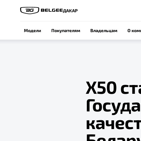
ДАКАР
Модели
Покупателям
Владельцам
О ком
Х50 с
Госуд
качес
Белар