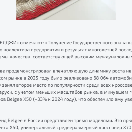
БЕЛДЖИ» отмечают: «Получение Государственного знака к
о коллектива предприятия и результат многолетней посл
емы качества, соответствующей высоким международным
gee продемонстрировал впечатляющую динамику роста не 
ском рынке в 2025 году было реализовано 68 064 автомоби
0 занял второе место по популярности среди всех кроссов
ларуси, с учетом меньших масштабов рынка, в минувшем г
ров Belgee X50 (+33% к 2024 году), что обеспечило ему у
нд Belgee в России представлен тремя моделями. Это ярк
ента X50, универсальный среднеразмерный кроссовер X70 