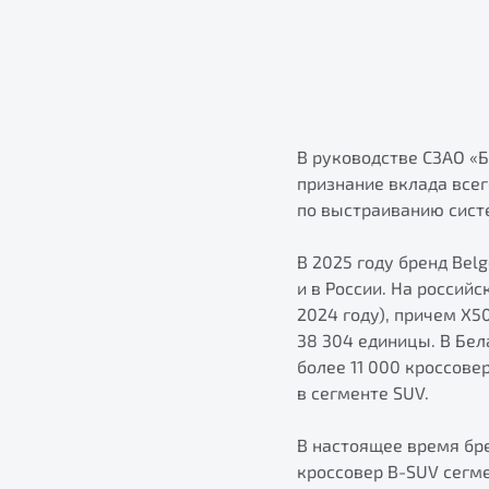
В руководстве СЗАО «
признание вклада всег
по выстраиванию сист
В 2025 году бренд Bel
и в России. На россий
2024 году), причем X5
38 304 единицы. В Бе
более 11 000 кроссове
в сегменте SUV.
В настоящее время бре
кроссовер B-SUV сегм