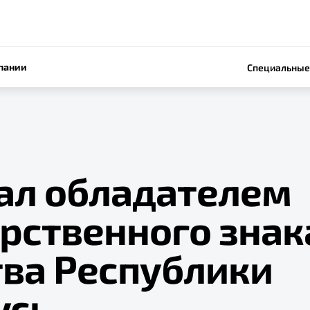
пании
Специальные
тал обладателем
арственного знак
тва Республики
усь