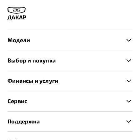
ДАКАР
Модели
X50+
Выбор и покупка
S50
Автомобили в наличии
X70
Финансы и услуги
Спецпредложения и Акции
Автокредит
Записаться на тест-драйв
Сервис
Трейд-ин
Получить предложение
Записаться на сервис
Страхование
Поддержка
Руководство по эксплуатации
Расчет КАСКО
Гарантия Belgee
Техническое обслуживание