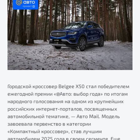
ПОДДЕРЖКА
Автокредит
О дилерском центре
Трейд-ин
Гарантия Belgee
Правовая информация
Яркий кроссовер
Страхование
Belgee Линк
от 2 219 990 ₽*
Расчет КАСКО
Belgee Клуб
Обзор
В наличии
Belgee Плюс
Реферальная программа
S50
Клиентская поддержка
Помощь на дорогах
Городской кроссовер Belgee Х50 стал победителем
ежегодной премии «@Авто: выбор года» по итогам
народного голосования на одном из крупнейших
российских интернет-порталов, посвященных
автомобильной тематике, — Авто Mail. Модель
завоевала первенство в категории
«Компактный кроссовер», став лучшим
Узнайте о специальных выгодах при покупке
Элегантный и практичный седан
автомобилем 2025 года в своем сегменте. Еще
автомобиля Belgee