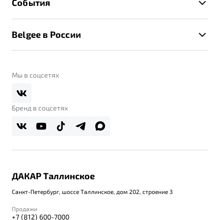
События
Клиентская поддержка
Калькулятор ТО
Новости
Помощь на дорогах
Belgee в России
Контакты
Belgee Линк
О бренде
Belgee Клуб
О дилерском центре
Мы в соцсетях
Belgee Плюс
Правовая информация
Реферальная программа
Бренд в соцсетях
ДАКАР Таллинское
Санкт-Петербург, шоссе Таллинское, дом 202, строение 3
Продажи
+7 (812) 600-7000