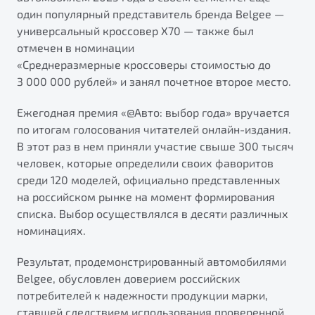
от 1 699 990 ₽*
один популярный представитель бренда Belgee —
Подробно
универсальный кроссовер X70 — также был
Обзор
В наличии
отмечен в номинации
«Среднеразмерные кроссоверы стоимостью до
3 000 000 рублей» и занял почетное второе место.
X70
Будьте еще более уверены на дорогах с программой
"Помощь на дорогах"
Автомобили в наличии
Ежегодная премия «@Авто: выбор года» вручается
Тест-драйв
Преимущества программы
по итогам голосования читателей онлайн-издания.
Автокредит
В этот раз в нем приняли участие свыше 300 тысяч
Спецпредложения
человек, которые определили своих фаворитов
среди 120 моделей, официально представленных
на российском рынке на момент формирования
Запись на сервис
списка. Выбор осуществлялся в десяти различных
Калькулятор ТО
номинациях.
Универсальный кроссовер
Клиентская поддержка
от 2 499 990 ₽*
Результат, продемонстрированный автомобилями
Belgee, обусловлен доверием российских
Обзор
В наличии
потребителей к надежности продукции марки,
ставшей следствием использования проверенной