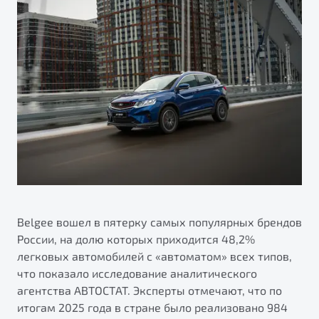
ПОДДЕРЖКА
Автокредит
О дилерском центре
Трейд-ин
Гарантия Belgee
Правовая информация
Яркий кроссовер
Страхование
Belgee Линк
от 2 219 990 ₽*
Расчет КАСКО
Belgee Клуб
Обзор
В наличии
Belgee Плюс
Реферальная программа
S50
Клиентская поддержка
Помощь на дорогах
Belgee вошел в пятерку самых популярных брендов
России, на долю которых приходится 48,2%
легковых автомобилей с «автоматом» всех типов,
что показало исследование аналитического
агентства АВТОСТАТ. Эксперты отмечают, что по
Узнайте о специальных выгодах при покупке
итогам 2025 года в стране было реализовано 984
Элегантный и практичный седан
автомобиля Belgee