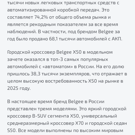
тысячи новых легковых транспортных средств с
от 1 699 990 ₽*
автоматизированной коробкой передач. Это
Подробно
составляет 74,2% от общего объема рынка и
Обзор
В наличии
является рекордным показателем за все время
наблюдений. В частности, под брендом Belgee за
X70
Будьте еще более уверены на дорогах с программой
год было продано 68,1 тысячи автомобилей с АКП.
"Помощь на дорогах"
Автомобили в наличии
Городской кроссовер Belgee X50 в модельном
Тест-драйв
Преимущества программы
зачете оказался в топ-3 самых популярных
Автокредит
автомобилей с «автоматом» в России. На его долю
Спецпредложения
пришлось 38,3 тысячи экземпляров, что отражает в
целом высокую востребованность Х50 на рынке в
Запись на сервис
2025 году.
Калькулятор ТО
Универсальный кроссовер
В настоящее время бренд Belgee в России
Клиентская поддержка
представлен тремя моделями. Это яркий городской
от 2 499 990 ₽*
кроссовер B-SUV сегмента X50, универсальный
среднеразмерный кроссовер X70 и городской седан
Обзор
В наличии
S50. Все модели выполнены по высоким мировым