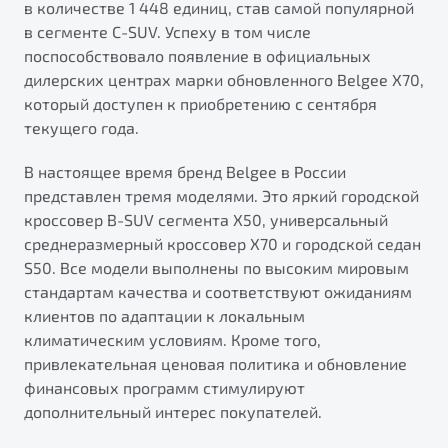
в количестве 1 448 единиц, став самой популярной
от 1 699 990 ₽*
в сегменте C-SUV. Успеху в том числе
Подробно
поспособствовало появление в официальных
Обзор
В наличии
дилерских центрах марки обновленного Belgee X70,
который доступен к приобретению с сентября
X70
Будьте еще более уверены на дорогах с программой
текущего года.
"Помощь на дорогах"
Автомобили в наличии
В настоящее время бренд Belgee в России
Тест-драйв
Преимущества программы
представлен тремя моделями. Это яркий городской
Автокредит
кроссовер B-SUV сегмента X50, универсальный
Спецпредложения
среднеразмерный кроссовер X70 и городской седан
S50. Все модели выполнены по высоким мировым
Запись на сервис
стандартам качества и соответствуют ожиданиям
Калькулятор ТО
клиентов по адаптации к локальным
Универсальный кроссовер
Клиентская поддержка
климатическим условиям. Кроме того,
от 2 499 990 ₽*
привлекательная ценовая политика и обновление
финансовых программ стимулируют
дополнительный интерес покупателей.
Обзор
В наличии