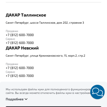
ДАКАР Таллинское
Санкт-Петербург, шоссе Таллинское, дом 202, строение 3
Продажи
+7 (812) 600-7000
Сервис
+7 (812) 600-7000
ДАКАР Невский
Санкт-Петербург, улица Кржижановского, 15, корп.2, стр.2
Продажи
+7 (812) 600-7000
Сервис
+7 (812) 600-7000
Мы используем файлы куки для полноценного функционирования
сайта. Вы всегда можете отключить файлы куки в настройках
© 2026
вашего браузера. Продолжая использовать сайт, вы соглашаетесь
Правовая информация
Подробнее
на сбор и использование файлов куки, и подтверждаете
Политика конфиденциальности персональных данных
ознакомление с информацией по сбору, использованию и
Официальный сайт Belgee в России