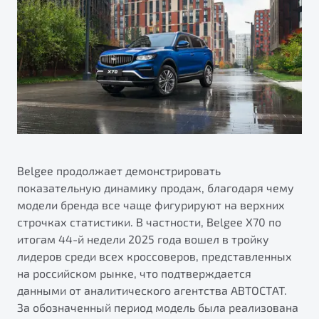
ПОДДЕРЖКА
Автокредит
О дилерском центре
Трейд-ин
Гарантия Belgee
Правовая информация
Яркий кроссовер
Страхование
Belgee Линк
от 2 219 990 ₽*
Расчет КАСКО
Belgee Клуб
Обзор
В наличии
Belgee Плюс
Реферальная программа
S50
Клиентская поддержка
Belgee продолжает демонстрировать
показательную динамику продаж, благодаря чему
Помощь на дорогах
модели бренда все чаще фигурируют на верхних
строчках статистики. В частности, Belgee X70 по
итогам 44-й недели 2025 года вошел в тройку
лидеров среди всех кроссоверов, представленных
на российском рынке, что подтверждается
данными от аналитического агентства АВТОСТАТ.
Узнайте о специальных выгодах при покупке
За обозначенный период модель была реализована
Элегантный и практичный седан
автомобиля Belgee