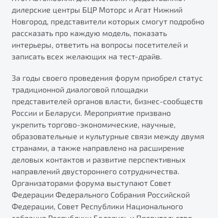
от 1 699 990 ₽*
дилерские центры БЦР Моторс и Агат Нижний
Подробно
Новгород, представители которых смогут подробно
Обзор
В наличии
рассказать про каждую модель, показать
интерьеры, ответить на вопросы посетителей и
записать всех желающих на тест-драйв.
X70
Будьте еще более уверены на дорогах с программой
"Помощь на дорогах"
Автомобили в наличии
За годы своего проведения форум приобрел статус
Тест-драйв
Преимущества программы
традиционной диалоговой площадки
Автокредит
представителей органов власти, бизнес-сообществ
Спецпредложения
России и Беларуси. Мероприятие призвано
укрепить торгово-экономические, научные,
образовательные и культурные связи между двумя
Запись на сервис
странами, а также направлено на расширение
Калькулятор ТО
деловых контактов и развитие перспективных
Универсальный кроссовер
Клиентская поддержка
направлений двустороннего сотрудничества.
от 2 499 990 ₽*
Организаторами форума выступают Совет
Федерации Федерального Собрания Российской
Обзор
В наличии
Федерации, Совет Республики Национального
собрания Республики Беларусь и Правительство