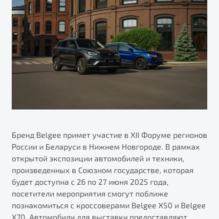
ПОДДЕРЖКА
Автокредит
О дилерском центре
Трейд-ин
Гарантия Belgee
Правовая информация
Яркий кроссовер
Страхование
Belgee Линк
от 2 219 990 ₽*
Расчет КАСКО
Belgee Клуб
Обзор
В наличии
Belgee Плюс
Реферальная программа
S50
Клиентская поддержка
Помощь на дорогах
Бренд Belgee примет участие в XII Форуме регионов
России и Беларуси в Нижнем Новгороде. В рамках
открытой экспозиции автомобилей и техники,
произведенных в Союзном государстве, которая
будет доступна с 26 по 27 июня 2025 года,
посетители мероприятия смогут поближе
познакомиться с кроссоверами Belgee X50 и Belgee
Узнайте о специальных выгодах при покупке
Элегантный и практичный седан
X70. Автомобили для выставки предоставляют
автомобиля Belgee