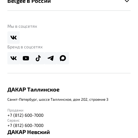
Belgee в России
Контакты
Belgee Линк
О бренде
Belgee Клуб
О дилерском центре
Мы в соцсетях
Belgee Плюс
Правовая информация
Реферальная программа
Бренд в соцсетях
ДАКАР Таллинское
Санкт-Петербург, шоссе Таллинское, дом 202, строение 3
Продажи
+7 (812) 600-7000
Сервис
+7 (812) 600-7000
ДАКАР Невский