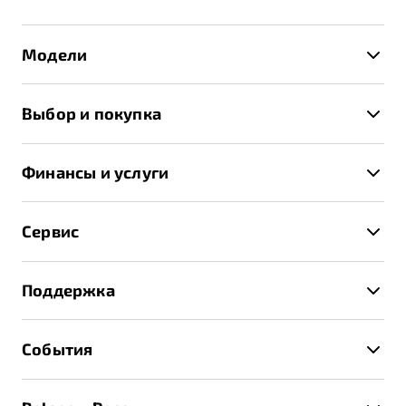
Модели
X50+
Выбор и покупка
S50
Автомобили в наличии
X70
Финансы и услуги
Спецпредложения и Акции
Автокредит
Записаться на тест-драйв
Сервис
Трейд-ин
Получить предложение
Записаться на сервис
Страхование
Поддержка
Руководство по эксплуатации
Расчет КАСКО
Гарантия Belgee
Техническое обслуживание
События
Клиентская поддержка
Калькулятор ТО
Новости
Помощь на дорогах