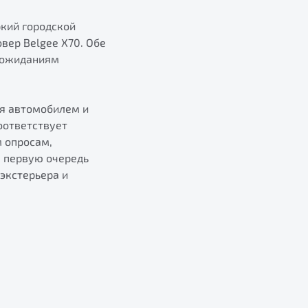
ркий городской
вер Belgee X70. Обе
 ожиданиям
ия автомобилем и
оответствует
м опросам,
в первую очередь
экстерьера и