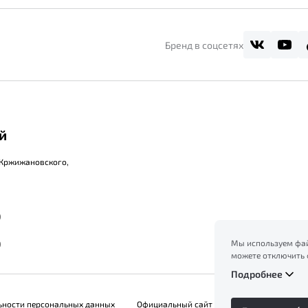
Бренд в соцсетях
й
 Кржижановского,
0
0
Мы используем фай
можете отключить 
сайт, вы соглашает
Подробнее
ознакомление с ин
файлов куки в
Поли
ьности персональных данных
Официальный сайт Belgee в России