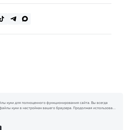
лы куки для полноценного функционирования сайта. Вы всегда
файлы куки в настройках вашего браузера. Продолжая использовать
есь на сбор и использование файлов куки, и подтверждаете
формацией по сбору, использованию и возможной блокировке
тике конфиденциальности
.
Сделано в ПЕРКС