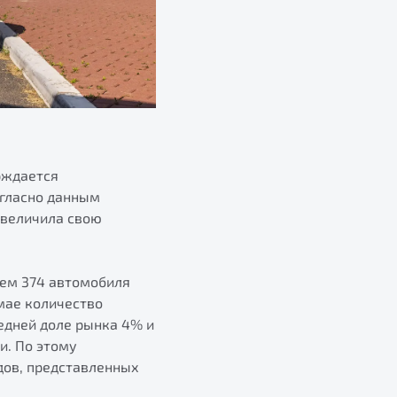
рждается
огласно данным
 увеличила свою
нем 374 автомобиля
 мае количество
едней доле рынка 4% и
и. По этому
дов, представленных