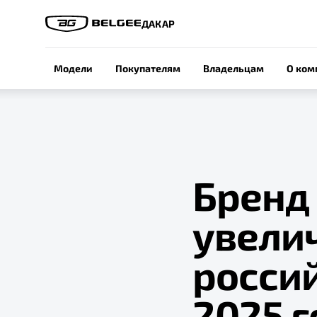
ДАКАР
Модели
Покупателям
Владельцам
О ком
Бренд 
увели
росси
2025 г