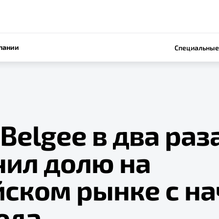
пании
Специальные
Belgee в два раз
чил долю на
йском рынке с на
ода