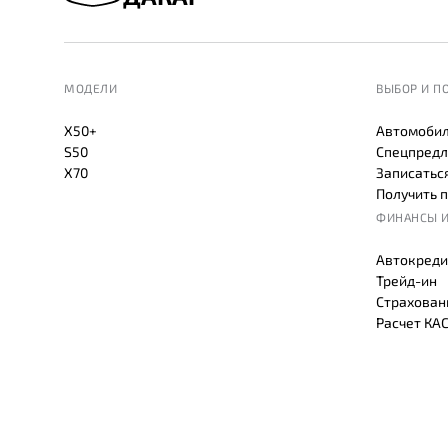
МОДЕЛИ
ВЫБОР И П
X50+
Автомобил
S50
Спецпредл
X70
Записаться
Получить 
ФИНАНСЫ И
Автокреди
Трейд-ин
Страхован
Расчет КА