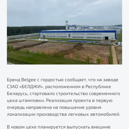
ПОДДЕРЖКА
Автокредит
О дилерском центре
Трейд-ин
Гарантия Belgee
Правовая информация
Яркий кроссовер
Страхование
Belgee Линк
от 2 219 990 ₽*
Расчет КАСКО
Belgee Клуб
Обзор
В наличии
Belgee Плюс
Реферальная программа
S50
Клиентская поддержка
Помощь на дорогах
Бренд Belgee с гордостью сообщает, что на заводе
СЗАО «БЕЛДЖИ», расположенном в Республике
Беларусь, стартовало строительство современного
цеха штамповки. Реализация проекта в первую
очередь направлена на повышение уровня
локализации производства легковых автомобилей.
Узнайте о специальных выгодах при покупке
Элегантный и практичный седан
В новом цехе планируется выпускать внешние
автомобиля Belgee