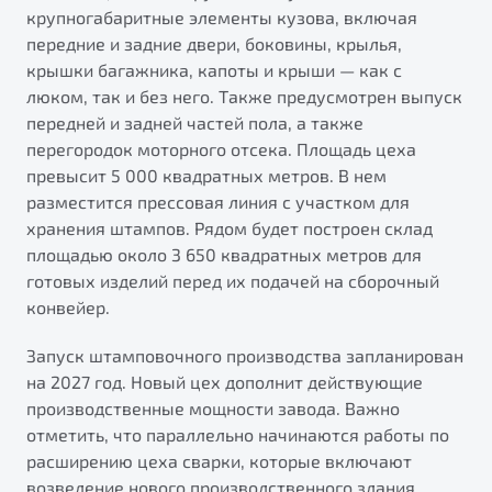
от 1 699 990 ₽*
крупногабаритные элементы кузова, включая
передние и задние двери, боковины, крылья,
Подробно
крышки багажника, капоты и крыши — как с
Обзор
В наличии
люком, так и без него. Также предусмотрен выпуск
передней и задней частей пола, а также
X70
Будьте еще более уверены на дорогах с программой
перегородок моторного отсека. Площадь цеха
"Помощь на дорогах"
Автомобили в наличии
превысит 5 000 квадратных метров. В нем
Тест-драйв
Преимущества программы
разместится прессовая линия с участком для
Автокредит
хранения штампов. Рядом будет построен склад
Спецпредложения
площадью около 3 650 квадратных метров для
готовых изделий перед их подачей на сборочный
конвейер.
Запись на сервис
Калькулятор ТО
Запуск штамповочного производства запланирован
Универсальный кроссовер
Клиентская поддержка
на 2027 год. Новый цех дополнит действующие
от 2 499 990 ₽*
производственные мощности завода. Важно
отметить, что параллельно начинаются работы по
Обзор
В наличии
расширению цеха сварки, которые включают
возведение нового производственного здания