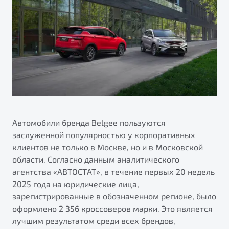
ПОДДЕРЖКА
Автокредит
О дилерском центре
Трейд-ин
Гарантия Belgee
Правовая информация
Яркий кроссовер
Страхование
Belgee Линк
от 2 219 990 ₽*
Расчет КАСКО
Belgee Клуб
Обзор
В наличии
Belgee Плюс
Реферальная программа
S50
Клиентская поддержка
Автомобили бренда Belgee пользуются
заслуженной популярностью у корпоративных
Помощь на дорогах
клиентов не только в Москве, но и в Московской
области. Согласно данным аналитического
агентства «АВТОСТАТ», в течение первых 20 недель
2025 года на юридические лица,
зарегистрированные в обозначенном регионе, было
оформлено 2 356 кроссоверов марки. Это является
Узнайте о специальных выгодах при покупке
лучшим результатом среди всех брендов,
Элегантный и практичный седан
автомобиля Belgee