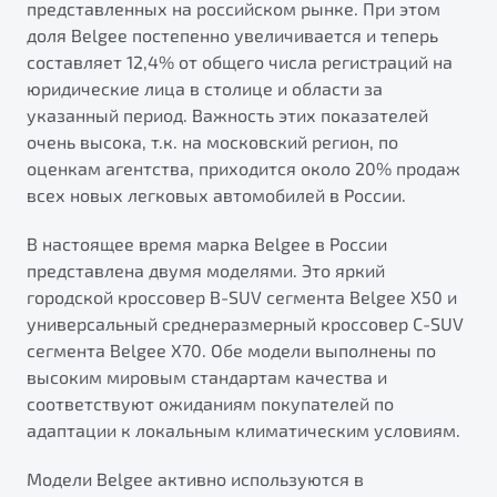
представленных на российском рынке. При этом
от 1 699 990 ₽*
доля Belgee постепенно увеличивается и теперь
Подробно
составляет 12,4% от общего числа регистраций на
Обзор
В наличии
юридические лица в столице и области за
указанный период. Важность этих показателей
X70
Будьте еще более уверены на дорогах с программой
очень высока, т.к. на московский регион, по
"Помощь на дорогах"
Автомобили в наличии
оценкам агентства, приходится около 20% продаж
Тест-драйв
всех новых легковых автомобилей в России.
Преимущества программы
Автокредит
В настоящее время марка Belgee в России
Спецпредложения
представлена двумя моделями. Это яркий
городской кроссовер B-SUV сегмента Belgee X50 и
Запись на сервис
универсальный среднеразмерный кроссовер C-SUV
Калькулятор ТО
сегмента Belgee X70. Обе модели выполнены по
Универсальный кроссовер
Клиентская поддержка
высоким мировым стандартам качества и
от 2 499 990 ₽*
соответствуют ожиданиям покупателей по
адаптации к локальным климатическим условиям.
Обзор
В наличии
Модели Belgee активно используются в