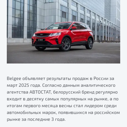
ПОДДЕРЖКА
Автокредит
О дилерском центре
Трейд-ин
Гарантия Belgee
Правовая информация
Яркий кроссовер
Страхование
Belgee Линк
от 2 219 990 ₽*
Расчет КАСКО
Belgee Клуб
Обзор
В наличии
Belgee Плюс
Реферальная программа
S50
Клиентская поддержка
Помощь на дорогах
Belgee объявляет результаты продаж в России за
март 2025 года. Согласно данным аналитического
агентства АВТОСТАТ, белорусский бренд регулярно
входит в десятку самых популярных на рынке, а по
итогам первого месяца весны стал лидером среди
автомобильных марок, появившихся на российском
рынке за последние 3 года.
Узнайте о специальных выгодах при покупке
Элегантный и практичный седан
автомобиля Belgee