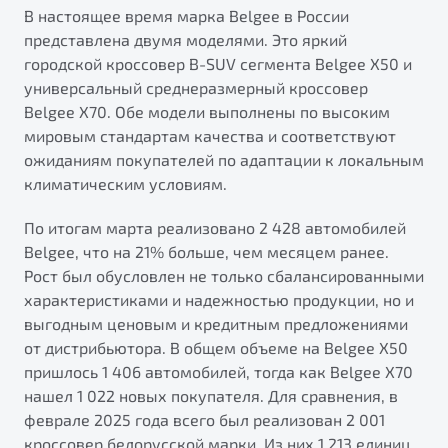
от 1 699 990 ₽*
В настоящее время марка Belgee в России
представлена двумя моделями. Это яркий
Подробно
городской кроссовер B-SUV сегмента Belgee X50 и
Обзор
В наличии
универсальный среднеразмерный кроссовер
Belgee X70. Обе модели выполнены по высоким
X70
Будьте еще более уверены на дорогах с программой
мировым стандартам качества и соответствуют
"Помощь на дорогах"
Автомобили в наличии
ожиданиям покупателей по адаптации к локальным
Тест-драйв
Преимущества программы
климатическим условиям.
Автокредит
Спецпредложения
По итогам марта реализовано 2 428 автомобилей
Belgee, что на 21% больше, чем месяцем ранее.
Рост был обусловлен не только сбалансированными
Запись на сервис
характеристиками и надежностью продукции, но и
Калькулятор ТО
выгодным ценовым и кредитным предложениями
Универсальный кроссовер
Клиентская поддержка
от дистрибьютора. В общем объеме на Belgee X50
от 2 499 990 ₽*
пришлось 1 406 автомобилей, тогда как Belgee X70
нашел 1 022 новых покупателя. Для сравнения, в
Обзор
В наличии
феврале 2025 года всего был реализован 2 001
кроссовер белорусской марки. Из них 1 213 единиц